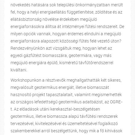
növekedés hatására sok települési önkormányzatban merült
fel, hogy a helyi energiaellátás függetlenítése, zöldítése és az
ellátásbiztonság növelése érdekében megújuló
energiaforrásokra állítsa át intézményei fűtési rendszereit. De
milyen opciók vannak, hogyan érdemes elindulni a megújuló
energiaforrásra alapozott közösségi fűtés felé vezető úton?
Rendezvényünkön azt vizsgáltuk meg, hogyan lehet az
egyedi gázfűtést biomasszára, geotermiára, vagy más
megújuló energiára épülő, kisméretű távfűtőrendszerrel
kiváltani.
Workshopunkon a résztvevők meghallgathatták két sikeres,
megvalósult geotermikus energiát, illetve biomasszát
hasznosító projekt tapasztalatait, valamint megismerhették
az országos lefedettségű geotermikus adatbázist, az OGRE-
t. Az előadások utáni kerekasztal-beszélgetésen
geotermikus, illetve biomassza alapú távfűtési rendszerek
tervezésével, kivitelezésével és üzemeltetésével foglalkozó
szakemberekkel arról beszélgettünk, hogy mik a fő kihívások