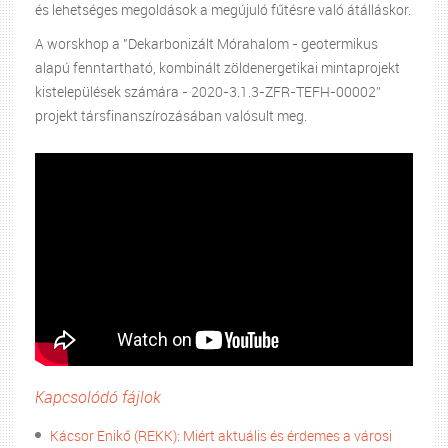
és lehetséges megoldások a megújuló fűtésre való átálláskor.
A worskhop a "Dekarbonizált Mórahalom - geotermikus
alapú fenntartható, kombinált zöldenergetikai mintaprojekt
kistelepülések számára - 2020-3.1.3-ZFR-TEFH-00002”
projekt társfinanszírozásában valósult meg.
Kapcsolódó fájlok
Kácsor Enikő (REKK): Miért aktuális és érdemes a városi