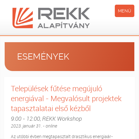
MENÜ
ESEMÉNYEK
Települések fűtése megújuló
energiával - Megvalósult projektek
tapasztalatai első kézből
9:00 - 12:00, REKK Workshop
2023. január 31. - online
Az utóbbi évben megtapasztalt drasztikus energiaár-