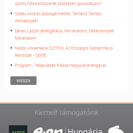
szintű fűtésrendszerek zöldítésén gondolkozni?
Széles András (alpolgármester, Tamási): Tamási
mintaprojekt
Dénes László (energetikus, Mórahalom): Dekarbonizált
Mórahalom
Nádor Annamária (SZTFH): Az Országos Geotermikus
Rendszer - OGRE
Program - Települések fűtése megújuló energiával
VISSZA
Kiemelt támogatóink