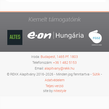
Kiemelt támogatóink
Iroda:
Budapest, 1465 Pf. 1803
Telefonszám:
+36 1 482 5153
Email:
alapitvany@rekk.hu
© REKK Alapítvány 2016-2026 - Minden jog fenntartva -
Sütik
-
Adatvédelem
Teljes verzió
site by
nitestyle