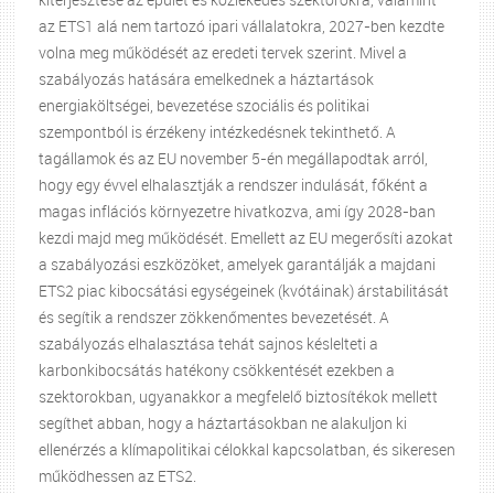
az ETS1 alá nem tartozó ipari vállalatokra, 2027-ben kezdte
volna meg működését az eredeti tervek szerint. Mivel a
szabályozás hatására emelkednek a háztartások
energiaköltségei, bevezetése szociális és politikai
szempontból is érzékeny intézkedésnek tekinthető. A
tagállamok és az EU november 5-én megállapodtak arról,
hogy egy évvel elhalasztják a rendszer indulását, főként a
magas inflációs környezetre hivatkozva, ami így 2028-ban
kezdi majd meg működését. Emellett az EU megerősíti azokat
a szabályozási eszközöket, amelyek garantálják a majdani
ETS2 piac kibocsátási egységeinek (kvótáinak) árstabilitását
és segítik a rendszer zökkenőmentes bevezetését. A
szabályozás elhalasztása tehát sajnos késlelteti a
karbonkibocsátás hatékony csökkentését ezekben a
szektorokban, ugyanakkor a megfelelő biztosítékok mellett
segíthet abban, hogy a háztartásokban ne alakuljon ki
ellenérzés a klímapolitikai célokkal kapcsolatban, és sikeresen
működhessen az ETS2.