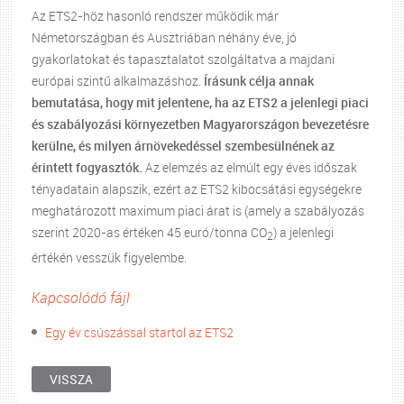
Az ETS2-höz hasonló rendszer működik már
Németországban és Ausztriában néhány éve, jó
gyakorlatokat és tapasztalatot szolgáltatva a majdani
európai szintű alkalmazáshoz.
Írásunk célja annak
bemutatása, hogy mit jelentene, ha az ETS2 a jelenlegi piaci
és szabályozási környezetben Magyarországon bevezetésre
kerülne, és milyen árnövekedéssel szembesülnének az
érintett fogyasztók.
Az elemzés az elmúlt egy éves időszak
tényadatain alapszik, ezért az ETS2 kibocsátási egységekre
meghatározott maximum piaci árat is (amely a szabályozás
szerint 2020-as értéken 45 euró/tonna CO
) a jelenlegi
2
értékén vesszük figyelembe.
Kapcsolódó fájl
Egy év csúszással startol az ETS2
VISSZA