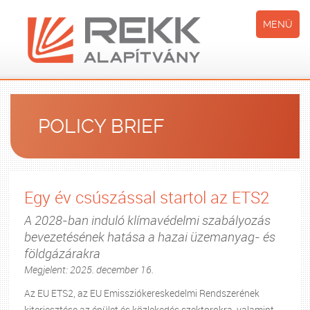
MENÜ
POLICY BRIEF
Egy év csúszással startol az ETS2
A 2028-ban induló klímavédelmi szabályozás
bevezetésének hatása a hazai üzemanyag- és
földgázárakra
Megjelent: 2025. december 16.
Az EU ETS2, az EU Emissziókereskedelmi Rendszerének
kiterjesztése az épület és közlekedés szektorokra, valamint